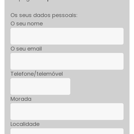
Os seus dados pessoais:
O seu nome
O seu email
Telefone/telemóvel
Morada
Localidade