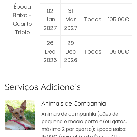
Época
02
31
Baixa -
Jan
Mar
Todos
105,00€
Quarto
2027
2027
Triplo
26
29
Dec
Dec
Todos
105,00€
2026
2026
Serviços Adicionais
Animais de Companhia
Animais de companhia (cães de
pequeno e médio porte e/ou gatos,
máximo 2 por quarto): Época Baixa:
15,00€ /animal /noite Época Alta: