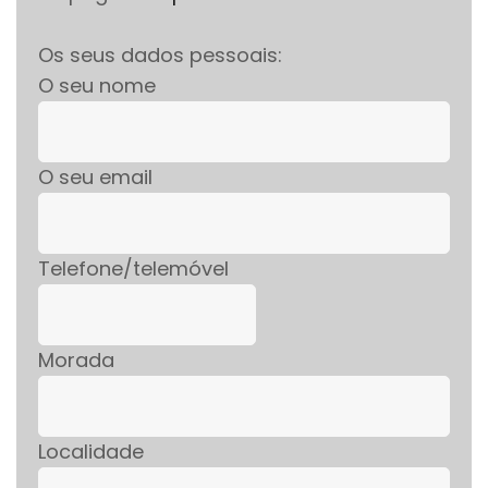
Os seus dados pessoais:
O seu nome
O seu email
Telefone/telemóvel
Morada
Localidade