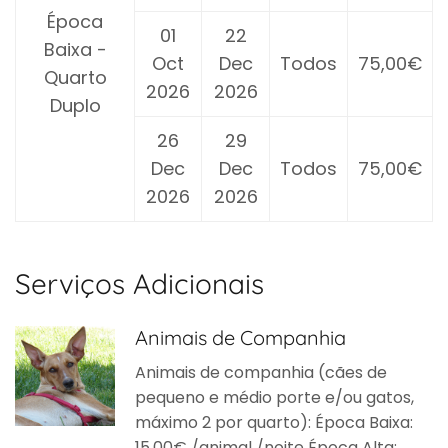
Época
01
22
Baixa -
Oct
Dec
Todos
75,00€
Quarto
2026
2026
Duplo
26
29
Dec
Dec
Todos
75,00€
2026
2026
Serviços Adicionais
Animais de Companhia
Animais de companhia (cães de
pequeno e médio porte e/ou gatos,
máximo 2 por quarto): Época Baixa:
15,00€ /animal /noite Época Alta: